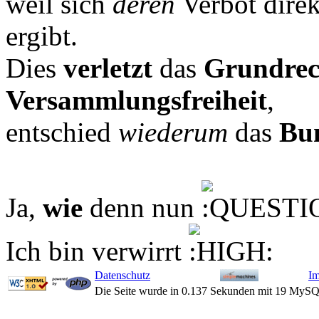
weil sich
deren
Verbot direk
ergibt.
Dies
verletzt
das
Grundrec
Versammlungsfreiheit
,
entschied
wiederum
das
Bun
Ja,
wie
denn nun
Ich bin verwirrt
Datenschutz
I
Die Seite wurde in 0.137 Sekunden mit 19 MySQ