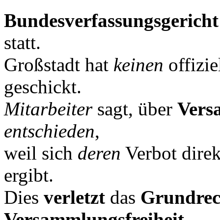
Bundesverfassungsgericht
statt.
Großstadt hat
keinen
offizie
geschickt.
Mitarbeiter
sagt, über
Vers
entschieden
,
weil sich
deren
Verbot direk
ergibt.
Dies
verletzt
das
Grundrec
Versammlungsfreiheit
,