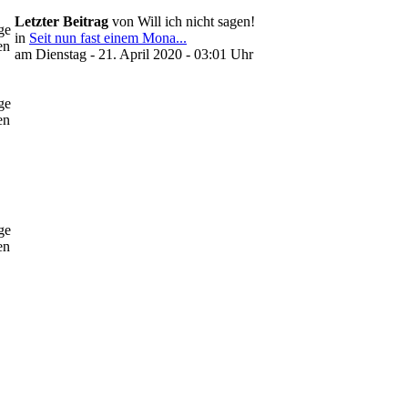
Letzter Beitrag
von Will ich nicht sagen!
ge
in
Seit nun fast einem Mona...
en
am Dienstag - 21. April 2020 - 03:01 Uhr
ge
en
ge
en