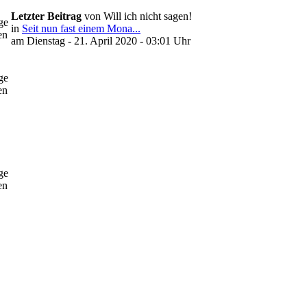
Letzter Beitrag
von Will ich nicht sagen!
ge
in
Seit nun fast einem Mona...
en
am Dienstag - 21. April 2020 - 03:01 Uhr
ge
en
ge
en